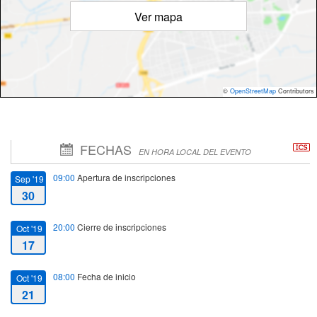
Ver mapa
©
OpenStreetMap
Contributors
FECHAS
EN HORA LOCAL DEL EVENTO
09:00
Apertura de inscripciones
Sep '19
30
20:00
Cierre de inscripciones
Oct '19
17
08:00
Fecha de inicio
Oct '19
21