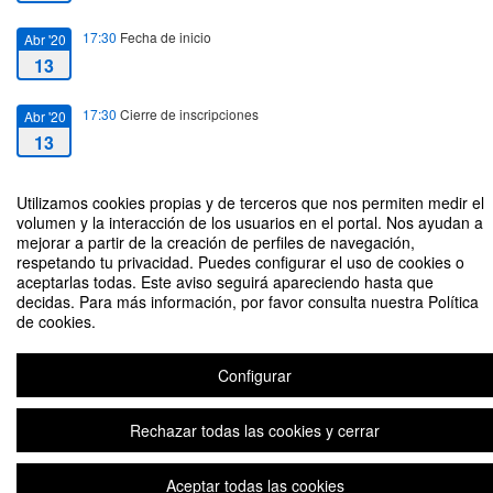
17:30
Fecha de inicio
Abr '20
13
17:30
Cierre de inscripciones
Abr '20
13
18:30
Fecha de fin
Abr '20
Utilizamos cookies propias y de terceros que nos permiten medir el
13
volumen y la interacción de los usuarios en el portal. Nos ayudan a
mejorar a partir de la creación de perfiles de navegación,
respetando tu privacidad. Puedes configurar el uso de cookies o
aceptarlas todas. Este aviso seguirá apareciendo hasta que
decidas. Para más información, por favor consulta nuestra Política
de cookies.
"Cocinemos en casa" - Módulo 1: Conceptos básicos
Configurar
Aviso legal
|
Contacto
Plataforma de organización de eventos Symposium
Rechazar todas las cookies y cerrar
Copyright © 2026
Aceptar todas las cookies