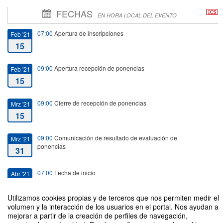
FECHAS
EN HORA LOCAL DEL EVENTO
07:00
Apertura de inscripciones
Feb '21
15
09:00
Apertura recepción de ponencias
Feb '21
15
09:00
Cierre de recepción de ponencias
Mrz '21
15
09:00
Comunicación de resultado de evaluación de
Mrz '21
ponencias
31
07:00
Fecha de inicio
Abr '21
12
Utilizamos cookies propias y de terceros que nos permiten medir el
volumen y la interacción de los usuarios en el portal. Nos ayudan a
18:00
Fecha de fin
Abr '21
mejorar a partir de la creación de perfiles de navegación,
13