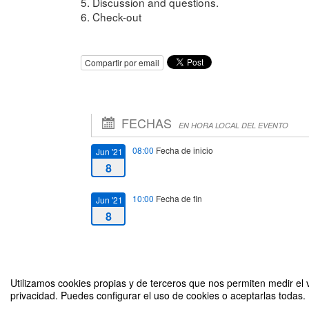
5. Discussion and questions.
6. Check-out
Compartir por email
FECHAS
EN HORA LOCAL DEL EVENTO
08:00
Fecha de inicio
Jun '21
8
10:00
Fecha de fin
Jun '21
8
Utilizamos cookies propias y de terceros que nos permiten medir el v
privacidad. Puedes configurar el uso de cookies o aceptarlas todas.
Oportunidades para estudiar e investigar en Suecia