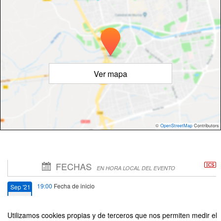
Ver mapa
©
OpenStreetMap
Contributors
FECHAS
EN HORA LOCAL DEL EVENTO
19:00
Fecha de inicio
Sep '21
1
Utilizamos cookies propias y de terceros que nos permiten medir el
19:50
Fecha de fin