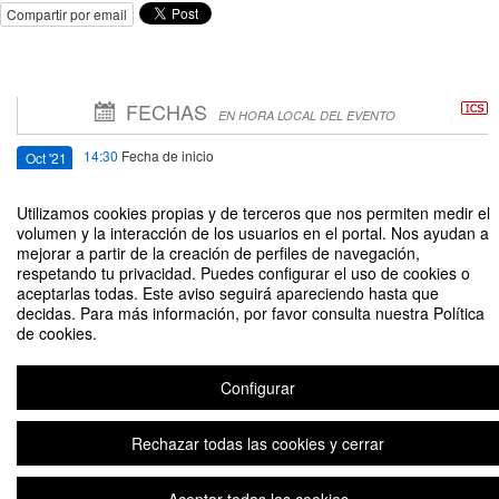
Compartir por email
FECHAS
EN HORA LOCAL DEL EVENTO
14:30
Fecha de inicio
Oct '21
19
Utilizamos cookies propias y de terceros que nos permiten medir el
volumen y la interacción de los usuarios en el portal. Nos ayudan a
16:00
Fecha de fin
Oct '21
mejorar a partir de la creación de perfiles de navegación,
19
respetando tu privacidad. Puedes configurar el uso de cookies o
aceptarlas todas. Este aviso seguirá apareciendo hasta que
decidas. Para más información, por favor consulta nuestra Política
de cookies.
Configurar
Ciclo de Formación de Bibliotecas Rumbo: Sesión 4
Rechazar todas las cookies y cerrar
Aviso legal
|
Contacto
Plataforma de organización de eventos Symposium
Copyright © 2026